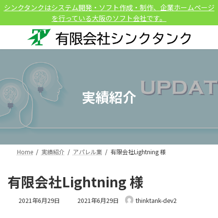
コ
ナ
シンクタンクはシステム開発・ソフト作成・制作、企業ホームページ
ン
ビ
を行っている大阪のソフト会社です。
テ
ゲ
ン
ー
ツ
シ
へ
ョ
ス
ン
キ
に
ッ
移
実績紹介
プ
動
Home
実績紹介
アパレル業
有限会社Lightning 様
有限会社Lightning 様
最
2021年6月29日
2021年6月29日
thinktank-dev2
終
更