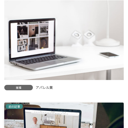
新
日
時
:
アパレル業
業種
前の記事